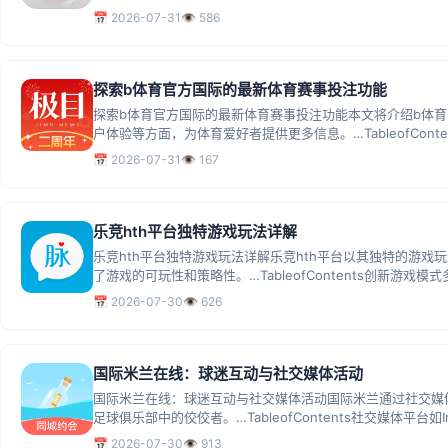
📅 2026-07-31
👁 586
探索b体育官方国际的最新体育赛事投注功能
探索b体育官方国际的最新体育赛事投注功能本文将介绍b体
户体验等方面，为体育爱好者提供更多信息。…TableofCont
📅 2026-07-31
👁 167
乐竞hth平台独特游戏玩法详解
乐竞hth平台独特游戏玩法详解乐竞hth平台以其独特的游
了游戏的可玩性和策略性。…TableofContents创新游戏
📅 2026-07-30
👁 626
国际米兰在线：球迷互动与社交媒体活动
国际米兰在线：球迷互动与社交媒体活动国际米兰通过社交媒
足球俱乐部中的佼佼者。…TableofContents社交媒体平台如Ins
📅 2026-07-30
👁 913